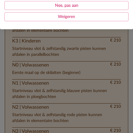
Startniveau vlot & zelfstandig blauwe pisten kunnen
Nee, pas aan
afdalen in ploegbochten
€ 210
K2 | Kinderen
Weigeren
Startniveau vlot & zelfstandig rode pisten kunnen
afdalen in elementaire bochten
€ 210
K3 | Kinderen
Startniveau vlot & zelfstandig zwarte pisten kunnen
afdalen in parallelbochten
€ 210
N0 | Volwassenen
Eerste maal op de skilatten (beginner)
€ 210
N1 | Volwassenen
Startniveau vlot & zelfstandig blauwe pisten kunnen
afdalen in ploegbochten
€ 210
N2 | Volwassenen
Startniveau vlot & zelfstandig rode pisten kunnen
afdalen in elementaire bochten
€ 210
N3 | Volwassenen