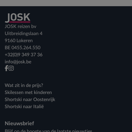
Terug naar home
JOSK reizen bv
Uitbreidingslaan 4
9160 Lokeren
BE 0455.264.550
+32(0)9 349 37 36
info@josk.be
facebook
instagram
Wat zit in de prijs?
Skilessen met kinderen
Shortski naar Oostenrijk
Shortski naar Italië
Nieuwsbrief
Blijf op de hoogte van de laatste nieuwtjes