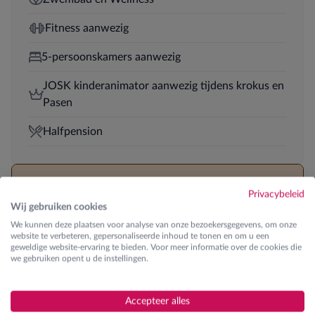
Fitness aanwezig
5-persoonskamers aanwezig
JOSK kinderanimator aanwezig tijdens krokus en
Pasen
Halfpension
Skilessen
Privacybeleid
Wij gebruiken cookies
Ontdek de verschillende lesgroepen
We kunnen deze plaatsen voor analyse van onze bezoekersgegevens, om onze
website te verbeteren, gepersonaliseerde inhoud te tonen en om u een
geweldige website-ervaring te bieden. Voor meer informatie over de cookies die
€ 210
K0 | Kinderen
we gebruiken opent u de instellingen.
Eerste maal op de skilatten (beginner)
€ 210
K1 | Kinderen
Accepteer alles