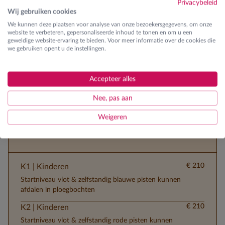
Privacybeleid
Grote speelruimte met biljart, bowling,
Wij gebruiken cookies
tafeltennis en speelautomaten
We kunnen deze plaatsen voor analyse van onze bezoekersgegevens, om onze
website te verbeteren, gepersonaliseerde inhoud te tonen en om u een
5-persoonskamers aanwezig
geweldige website-ervaring te bieden. Voor meer informatie over de cookies die
we gebruiken opent u de instellingen.
Genietweek 50+ in februari
Halfpension
Accepteer alles
Nee, pas aan
Weigeren
Skilessen
Ontdek de verschillende lesgroepen
€ 210
K1 | Kinderen
Startniveau vlot & zelfstandig blauwe pisten kunnen
afdalen in ploegbochten
€ 210
K2 | Kinderen
Startniveau vlot & zelfstandig rode pisten kunnen