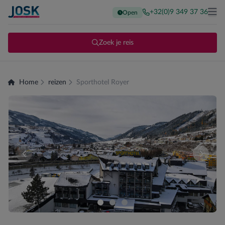
+32(0)9 349 37 36
Open
Terug naar de homepage
Me
Zoek je reis
Home
reizen
Sporthotel Royer
Er zijn momenteel geen kamers beschikbaar voor deze sam
Vergeli