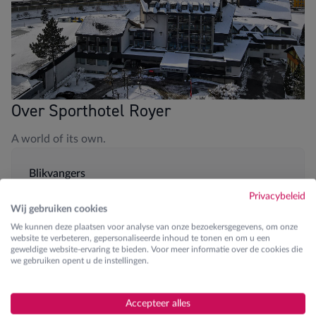
Over Sporthotel Royer
A world of its own.
Blikvangers
Privacybeleid
400m van piste Planai-Hochwurzen
Wij gebruiken cookies
We kunnen deze plaatsen voor analyse van onze bezoekersgegevens, om onze
Zwembad en Wellness
website te verbeteren, gepersonaliseerde inhoud te tonen en om u een
geweldige website-ervaring te bieden. Voor meer informatie over de cookies die
Fitness aanwezig
we gebruiken opent u de instellingen.
Grote speelruimte met biljart, bowling,
Accepteer alles
tafeltennis en speelautomaten