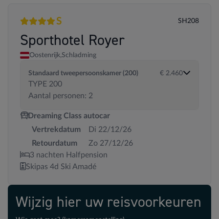
S
SH208
4 sterren
Superior
Sporthotel Royer
Oostenrijk,
Schladming
Standaard tweepersoonskamer (200)
€ 2.460
TYPE 200
Aantal personen: 2
Dreaming Class autocar
Vertrekdatum
Di 22/12/26
Retourdatum
Zo 27/12/26
3 nachten Halfpension
Skipas 4d Ski Amadé
Wijzig hier uw reisvoorkeuren