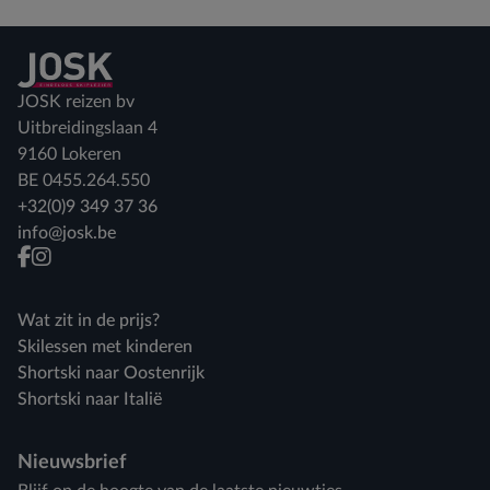
Terug naar home
JOSK reizen bv
Uitbreidingslaan 4
9160 Lokeren
BE 0455.264.550
+32(0)9 349 37 36
info@josk.be
facebook
instagram
Wat zit in de prijs?
Skilessen met kinderen
Shortski naar Oostenrijk
Shortski naar Italië
Nieuwsbrief