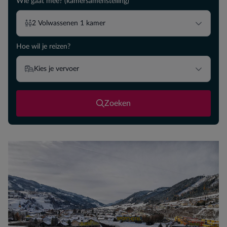
Wie gaat mee? (kamersamenstelling)
2
Volwassenen
1
kamer
Hoe wil je reizen?
Kies je vervoer
Zoeken