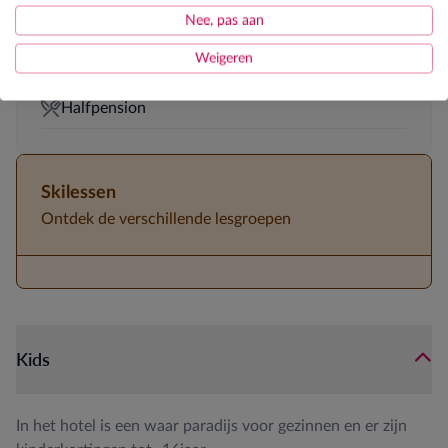
Nee, pas aan
5-persoonskamers aanwezig
Weigeren
Genietweek 50+ in februari
Halfpension
Skilessen
Ontdek de verschillende lesgroepen
Kids
In het hotel is een waar paradijs voor gezinnen en er zijn