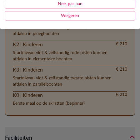
Nee, pas aan
Weigeren
€ 210
K1 | Kinderen
Startniveau vlot & zelfstandig blauwe pisten kunnen
afdalen in ploegbochten
€ 210
K2 | Kinderen
Startniveau vlot & zelfstandig rode pisten kunnen
afdalen in elementaire bochten
€ 210
K3 | Kinderen
Startniveau vlot & zelfstandig zwarte pisten kunnen
afdalen in parallelbochten
€ 210
K0 | Kinderen
Eerste maal op de skilatten (beginner)
Faciliteiten