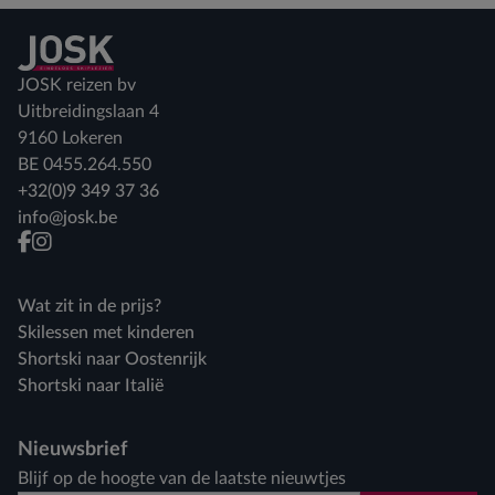
Terug naar home
JOSK reizen bv
Uitbreidingslaan 4
9160 Lokeren
BE 0455.264.550
+32(0)9 349 37 36
info@josk.be
facebook
instagram
Wat zit in de prijs?
Skilessen met kinderen
Shortski naar Oostenrijk
Shortski naar Italië
Nieuwsbrief
Blijf op de hoogte van de laatste nieuwtjes