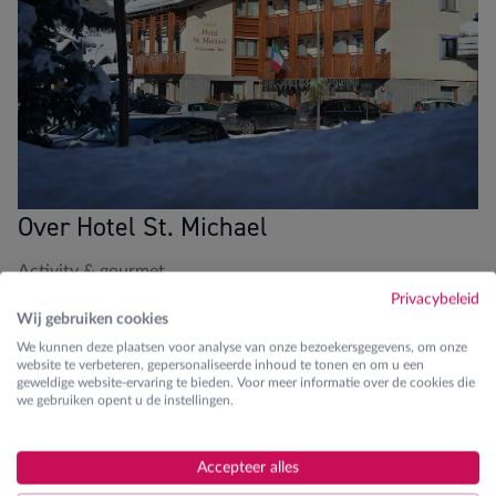
Over Hotel St. Michael
Activity & gourmet
Privacybeleid
Wij gebruiken cookies
Blikvangers
We kunnen deze plaatsen voor analyse van onze bezoekersgegevens, om onze
website te verbeteren, gepersonaliseerde inhoud te tonen en om u een
Op wandelafstand van de liften
geweldige website-ervaring te bieden. Voor meer informatie over de cookies die
we gebruiken opent u de instellingen.
Skilessen
Accepteer alles
Ontdek de verschillende lesgroepen