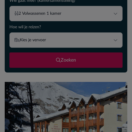
Wie gaat mee? (kamersamenstelling)
2
Volwassenen
1
kamer
Hoe wil je reizen?
Kies je vervoer
Zoeken