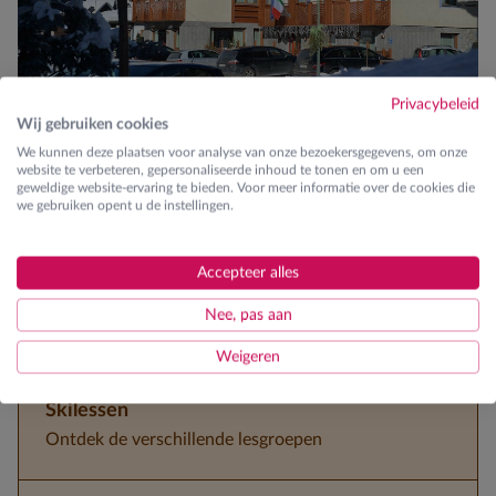
Privacybeleid
Wij gebruiken cookies
We kunnen deze plaatsen voor analyse van onze bezoekersgegevens, om onze
Over Hotel St. Michael
website te verbeteren, gepersonaliseerde inhoud te tonen en om u een
geweldige website-ervaring te bieden. Voor meer informatie over de cookies die
we gebruiken opent u de instellingen.
Activity & gourmet
Blikvangers
Accepteer alles
Nee, pas aan
Op wandelafstand van de liften
Weigeren
Skilessen
Ontdek de verschillende lesgroepen