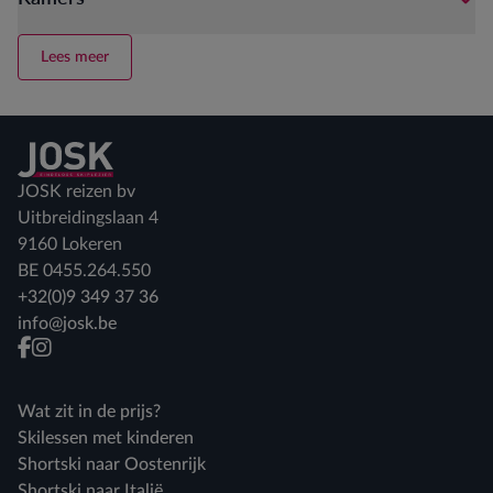
Lees meer
Terug naar home
JOSK reizen bv
Uitbreidingslaan 4
9160 Lokeren
BE 0455.264.550
+32(0)9 349 37 36
info@josk.be
facebook
instagram
Wat zit in de prijs?
Skilessen met kinderen
Shortski naar Oostenrijk
Shortski naar Italië