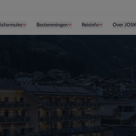
Persoon is te oud kind te zijn.
Persoon is te oud kind te zijn.
Persoon is te ou
isformules
Bestemmingen
Reisinfo
Over JOS