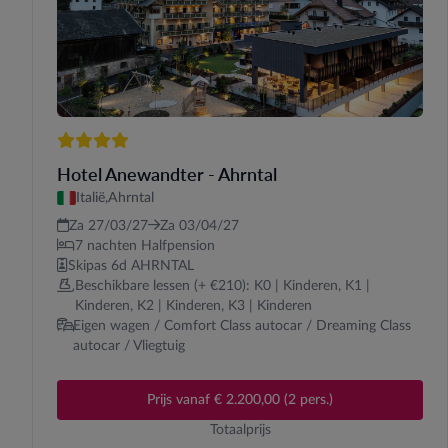
4 sterren
Hotel Anewandter - Ahrntal
Italië,
Ahrntal
Za 27/03/27
Za 03/04/27
7 nachten Halfpension
Skipas 6d AHRNTAL
Beschikbare lessen (+ €210): K0 | Kinderen, K1 |
Kinderen, K2 | Kinderen, K3 | Kinderen
Eigen wagen / Comfort Class autocar / Dreaming Class
autocar / Vliegtuig
Prijs vanaf € 2.200,00 (2 pers.)
Totaalprijs