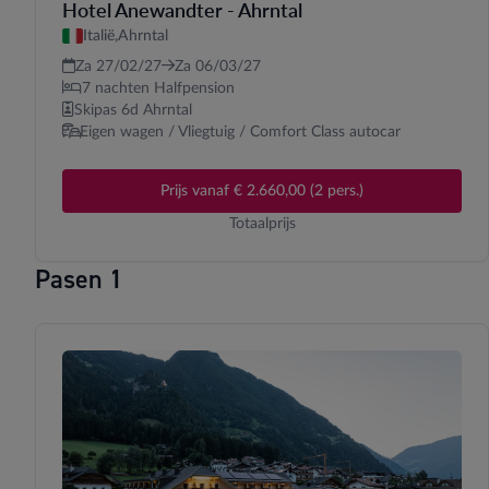
Hotel Anewandter - Ahrntal
Italië,
Ahrntal
Za 27/02/27
Za 06/03/27
7 nachten Halfpension
Skipas 6d Ahrntal
Eigen wagen / Vliegtuig / Comfort Class autocar
Prijs vanaf € 2.660,00 (2 pers.)
Totaalprijs
Pasen 1