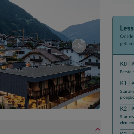
Les
Ontdek
gebied
deze samenstelling. U kan uw kamersamenstelling wijzigen.
Vergelijk de verschillende
K0 | 
Eerste 
K1 | 
Startni
ploegb
K2 | 
Startni
element
K3 | 