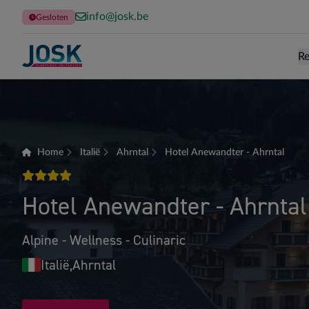
info@josk.be
Gesloten
Re
Terug naar de homepage
Home
Italië
Ahrntal
Hotel Anewandter - Ahrntal
4 sterren
Hotel Anewandter - Ahrntal
Alpine - Wellness - Culinaric
Italië,
Ahrntal