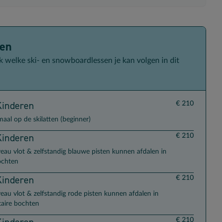
sen
 welke ski- en snowboardlessen je kan volgen in dit
 transportopties
Kinderen
€ 210
maal op de skilatten (beginner)
Kinderen
€ 210
veau vlot & zelfstandig blauwe pisten kunnen afdalen in
ochten
Kinderen
€ 210
veau vlot & zelfstandig rode pisten kunnen afdalen in
aire bochten
Kinderen
€ 210