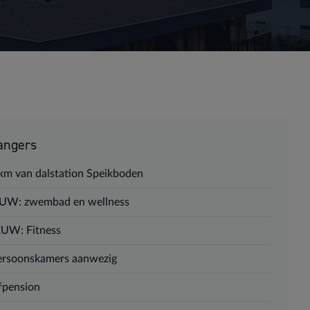
angers
 km van dalstation Speikboden
UW: zwembad en wellness
UW: Fitness
ersoonskamers aanwezig
fpension