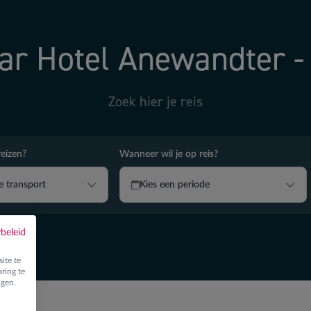
ar Hotel Anewandter -
Zoek hier je reis
reizen?
Wanneer wil je op reis?
je transport
Kies een periode
ybeleid
ite te
ring te
ngen.