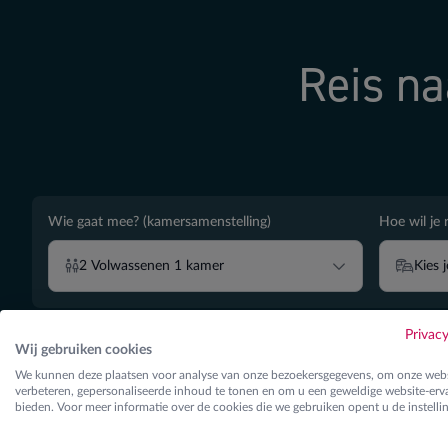
Reis na
Wie gaat mee? (kamersamenstelling)
Hoe wil je 
2
Volwassenen
1
kamer
Kies 
Filter
Privac
Wij gebruiken cookies
We kunnen deze plaatsen voor analyse van onze bezoekersgegevens, om onze webs
verbeteren, gepersonaliseerde inhoud te tonen en om u een geweldige website-erva
bieden. Voor meer informatie over de cookies die we gebruiken opent u de instelli