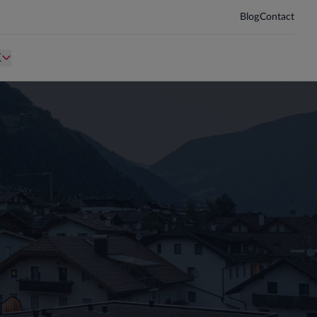
Blog
Contact
d kind te zijn.
Persoon is te oud kind te zijn.
K