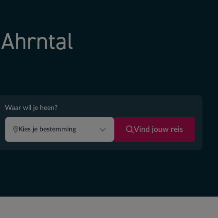
 Ahrntal
Waar wil je heen?
Vind jouw reis
Kies je bestemming