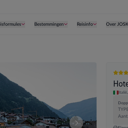
Persoon is te oud kind te zijn.
Persoon is te oud kind te zijn.
Persoon is te ou
isformules
Bestemmingen
Reisinfo
Over JOS
4 sterr
Hot
Italië,
Dopp
TYPE
Aant
deze samenstelling. U kan uw kamersamenstelling wijzigen.
Vergelijk de verschillende
Eige