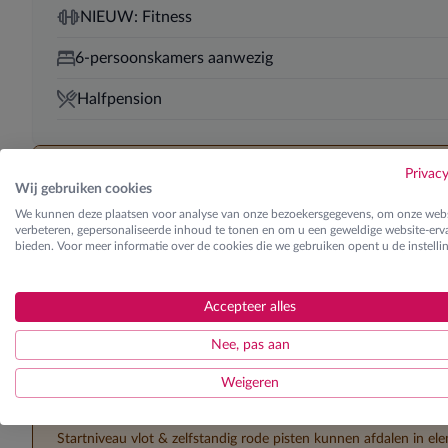
NIEUW: Fitness
6-persoonskamers aanwezig
Halfpension
Privac
Skilessen
Wij gebruiken cookies
Ontdek de verschillende lesgroepen
We kunnen deze plaatsen voor analyse van onze bezoekersgegevens, om onze webs
verbeteren, gepersonaliseerde inhoud te tonen en om u een geweldige website-erva
bieden. Voor meer informatie over de cookies die we gebruiken opent u de instelli
K0 | Kinderen
Accepteer alles
Eerste maal op de skilatten (beginner)
K1 | Kinderen
Nee, pas aan
Startniveau vlot & zelfstandig blauwe pisten kunnen afdalen in
Weigeren
K2 | Kinderen
Startniveau vlot & zelfstandig rode pisten kunnen afdalen in e