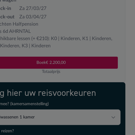
ck-in
Za 27/03/27
ck-out
Za 03/04/27
chten Halfpension
as 6d AHRNTAL
hikbare lessen (+ €210): K0 | Kinderen, K1 | Kinderen,
 Kinderen, K3 | Kinderen
Boek
€ 2.200,00
Totaalprijs
ig hier uw reisvoorkeuren
mee? (kamersamenstelling)
lwassenen
1
kamer
 reizen?