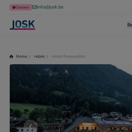
info@josk.be
Gesloten
Re
Terug naar de homepage
Home
reizen
Hotel Anewandter
Er zijn momenteel geen kamers beschikbaar voor 