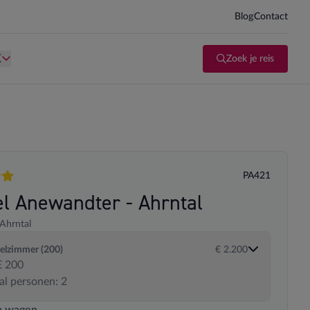
Blog
Contact
d kind te zijn.
Persoon is te oud kind te zijn.
K
Zoek je reis
PA421
en
el Anewandter - Ahrntal
Ahrntal
elzimmer (200)
€ 2.200
 200
al personen: 2
 transportopties
n wagen