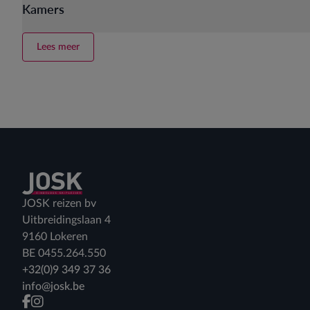
Kamers
Lees meer
Terug naar home
JOSK reizen bv
Uitbreidingslaan 4
9160 Lokeren
BE 0455.264.550
+32(0)9 349 37 36
info@josk.be
facebook
instagram