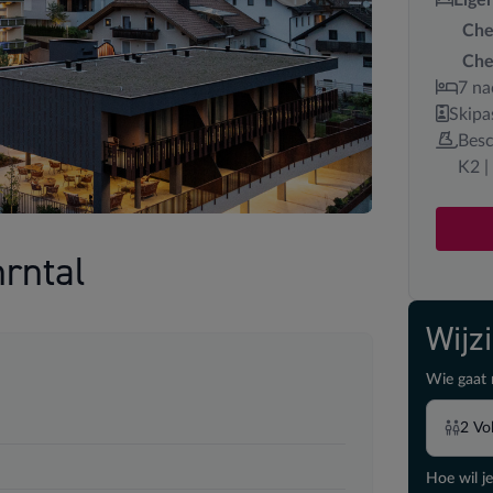
Che
Che
7 na
Skip
Besc
K2 |
rntal
Wijz
Wie gaat 
2
Vo
Hoe wil je