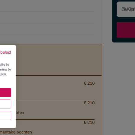
Kies
ybeleid
ite te
ring te
ngen.
€ 210
€ 210
 ploegbochten
€ 210
lementaire bochten