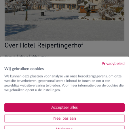
Over Hotel Reipertingerhof
Sport | Bike | Wellness
Privacybeleid
Wij gebruiken cookies
Blikvangers
We kunnen deze plaatsen voor analyse van onze bezoekersgegevens, om onze
website te verbeteren, gepersonaliseerde inhoud te tonen en om u een
200m van dalstation
geweldige website-ervaring te bieden. Voor meer informatie over de cookies die
we gebruiken opent u de instellingen.
Hotelshuttle
Spa en wellness
Accepteer alles
5-persoonskamers aanwezig
Nee, pas aan