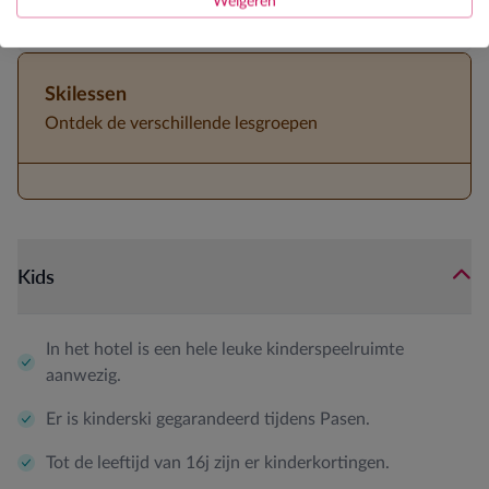
Weigeren
Halfpension
Skilessen
Ontdek de verschillende lesgroepen
Kids
In het hotel is een hele leuke kinderspeelruimte
aanwezig.
Er is kinderski gegarandeerd tijdens Pasen.
Tot de leeftijd van 16j zijn er kinderkortingen.