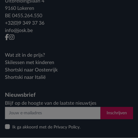
Uitbreidingslaan 4
9160 Lokeren
BE 0455.264.550
+32(0)9 349 37 36
info@josk.be
facebook
instagram
Wat zit in de prijs?
Skilessen met kinderen
Shortski naar Oostenrijk
Shortski naar Italië
Nieuwsbrief
Blijf op de hoogte van de laatste nieuwtjes
Inschrijven
Ik ga akkoord met de Privacy Policy.