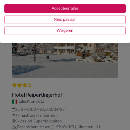
Accepteer alles
Nee, pas aan
Weigeren
S
3 sterren Superior
Hotel Reipertingerhof
Italië,
Kronplatz
Za 27/03/27
Za 03/04/27
7 nachten Halfpension
Skipas 6d Superdolomiten
Beschikbare lessen (+ €210): K0 | Kinderen, K1 |