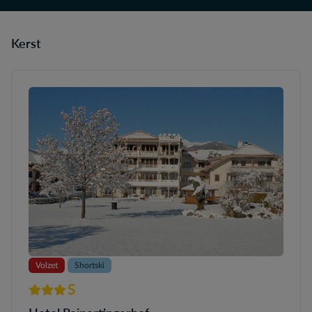
Kerst
Volzet
Shortski
S
3 sterren Superior