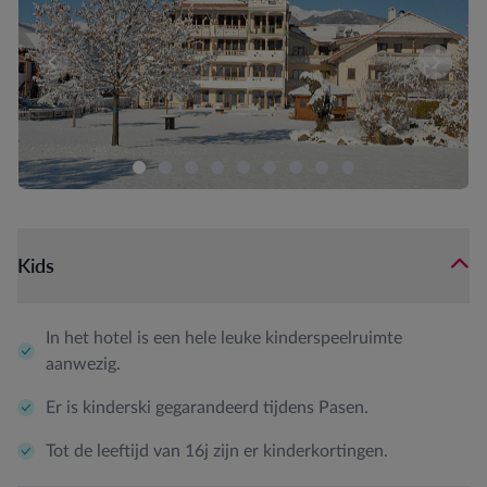
Er zijn momenteel geen kamers beschikbaar voor deze sam
Vergeli
Kids
In het hotel is een hele leuke kinderspeelruimte
aanwezig.
Er is kinderski gegarandeerd tijdens Pasen.
Tot de leeftijd van 16j zijn er kinderkortingen.