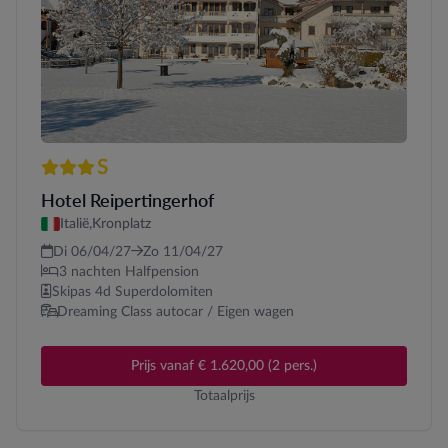
S
3 sterren Superior
Hotel Reipertingerhof
Italië,
Kronplatz
Di 06/04/27
Zo 11/04/27
3 nachten Halfpension
Skipas 4d Superdolomiten
Dreaming Class autocar / Eigen wagen
Prijs vanaf € 1.620,00 (2 pers.)
Totaalprijs