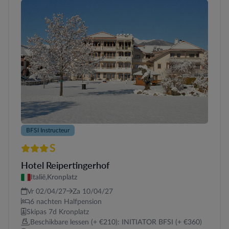
BFSI Instructeur
S
3 sterren Superior
Hotel Reipertingerhof
Italië,
Kronplatz
Vr 02/04/27
Za 10/04/27
6 nachten Halfpension
Skipas 7d Kronplatz
Beschikbare lessen (+ €210): INITIATOR BFSI (+ €360)