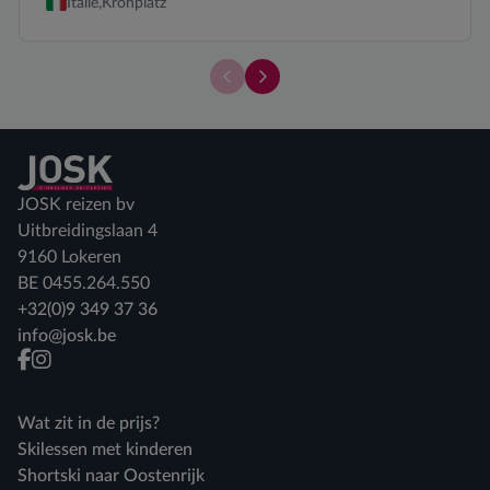
Italië,
Kronplatz
Er zijn momenteel geen kamers bes
Vergelijk de verschillende tra
Terug naar home
JOSK reizen bv
Uitbreidingslaan 4
9160 Lokeren
BE 0455.264.550
+32(0)9 349 37 36
info@josk.be
facebook
instagram
Wat zit in de prijs?
Skilessen met kinderen
Shortski naar Oostenrijk