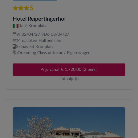
S
3 sterren Superior
Hotel Reipertingerhof
Italië,
Kronplatz
Vr 02/04/27
Do 08/04/27
4 nachten Halfpension
Skipas 5d Kronplatz
Dreaming Class autocar / Eigen wagen
Prijs vanaf € 1.720,00 (2 pers.)
Totaalprijs