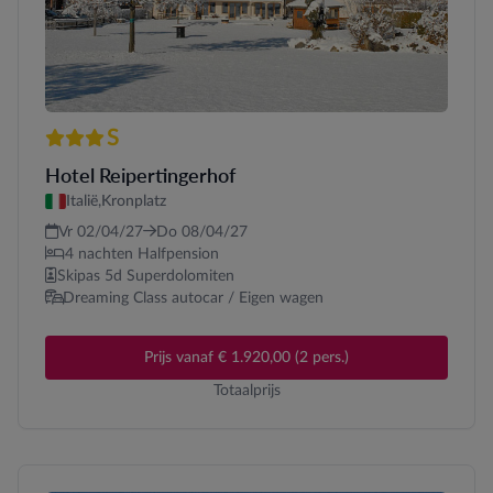
S
3 sterren Superior
Hotel Reipertingerhof
Italië,
Kronplatz
Vr 02/04/27
Do 08/04/27
4 nachten Halfpension
Skipas 5d Superdolomiten
Dreaming Class autocar / Eigen wagen
Prijs vanaf € 1.920,00 (2 pers.)
Totaalprijs