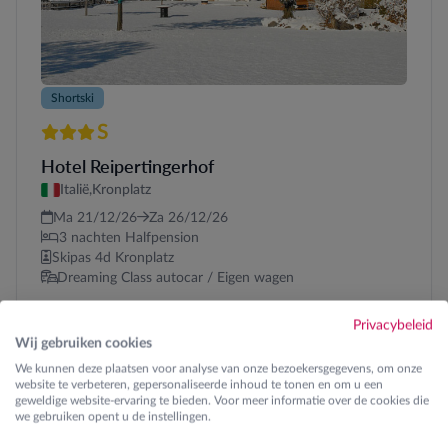
Shortski
S
3 sterren Superior
Hotel Reipertingerhof
Italië,
Kronplatz
Ma 21/12/26
Za 26/12/26
3 nachten Halfpension
Skipas 4d Kronplatz
Dreaming Class autocar / Eigen wagen
Privacybeleid
Prijs vanaf € 1.680,00 (2 pers.)
Wij gebruiken cookies
Totaalprijs
We kunnen deze plaatsen voor analyse van onze bezoekersgegevens, om onze
website te verbeteren, gepersonaliseerde inhoud te tonen en om u een
geweldige website-ervaring te bieden. Voor meer informatie over de cookies die
Pasen 1
we gebruiken opent u de instellingen.