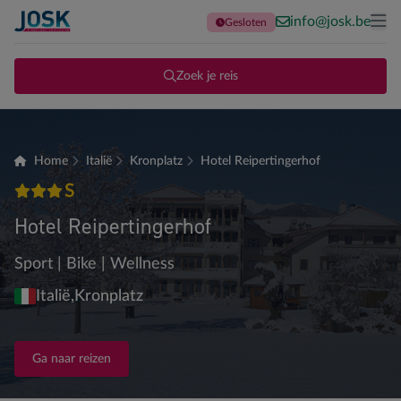
info@josk.be
Gesloten
Terug naar de homepage
Me
Zoek je reis
Home
Italië
Kronplatz
Hotel Reipertingerhof
S
3 sterren Superior
Hotel Reipertingerhof
Sport | Bike | Wellness
Italië,
Kronplatz
Ga naar reizen