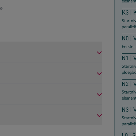
element
g.
K3 | 
Startni
paralle
N0 | 
Eerste 
N1 | 
Startni
ploegb
N2 | 
Startni
element
N3 | 
Startni
paralle
L0 | 