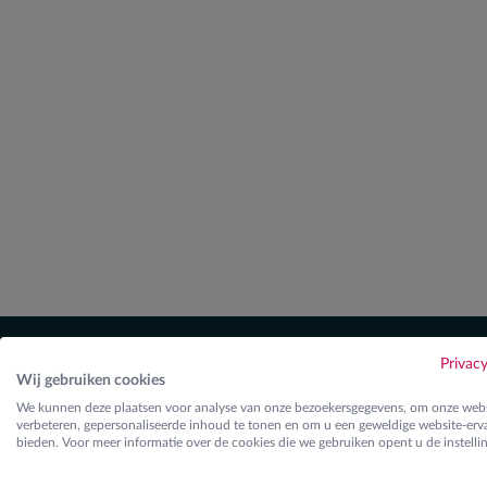
Privac
Wij gebruiken cookies
We kunnen deze plaatsen voor analyse van onze bezoekersgegevens, om onze webs
Re
verbeteren, gepersonaliseerde inhoud te tonen en om u een geweldige website-erva
bieden. Voor meer informatie over de cookies die we gebruiken opent u de instelli