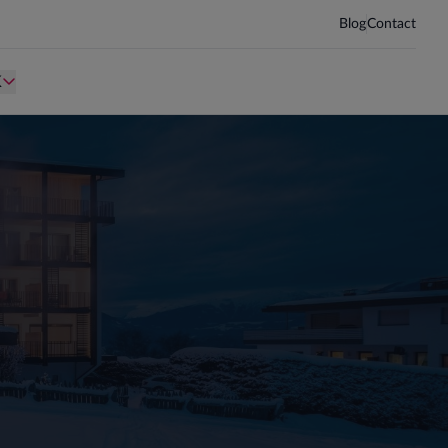
Blog
Contact
d kind te zijn.
Persoon is te oud kind te zijn.
K