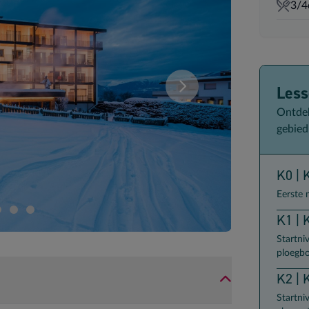
3/4
Les
deze samenstelling. U kan uw kamersamenstelling wijzigen.
Vergelijk de verschillende
Ontdek
gebied
K0 | 
Eerste 
K1 | 
Startni
ploegb
K2 | 
Startni