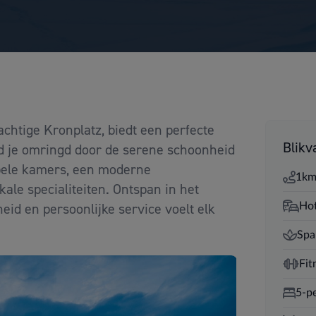
achtige Kronplatz, biedt een perfecte
Blikv
d je omringd door de serene schoonheid
abele kamers, een moderne
1km
ale specialiteiten. Ontspan in het
id en persoonlijke service voelt elk
Hot
Spa
Fit
5-p