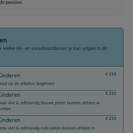
de pension
sen
 transportopties
 welke ski- en snowboardlessen je kan volgen in dit
Kinderen
€ 210
maal op de skilatten (beginner)
Kinderen
€ 210
veau vlot & zelfstandig blauwe pisten kunnen afdalen in
ochten
Kinderen
€ 210
veau vlot & zelfstandig rode pisten kunnen afdalen in