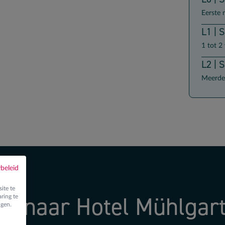
Eerste 
L1 | 
1 tot 2
L2 | 
Meerde
ybeleid
ite te
is naar Hotel Mühlgar
ring te
ngen.