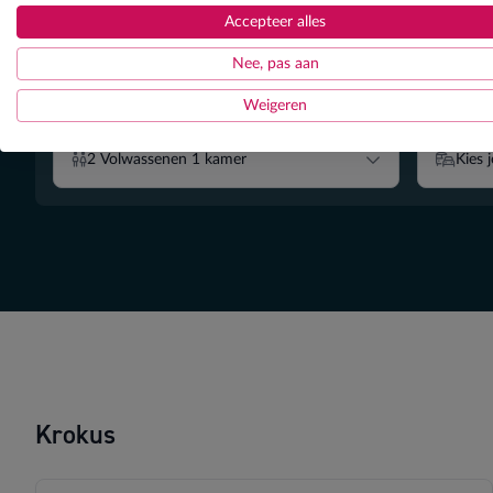
Accepteer alles
Nee, pas aan
Weigeren
Wie gaat mee? (kamersamenstelling)
Hoe wil je 
2
Volwassenen
1
kamer
Kies 
Filter
Krokus