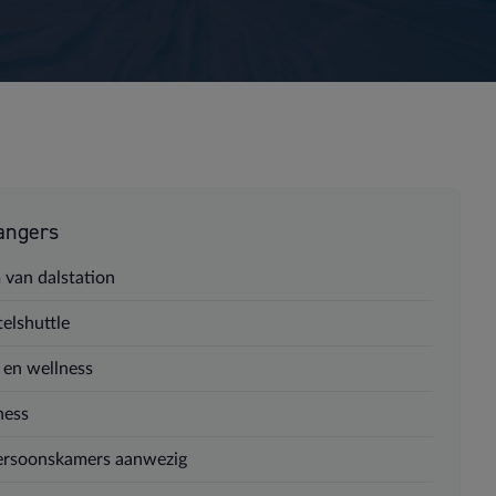
angers
 van dalstation
elshuttle
 en wellness
ness
ersoonskamers aanwezig