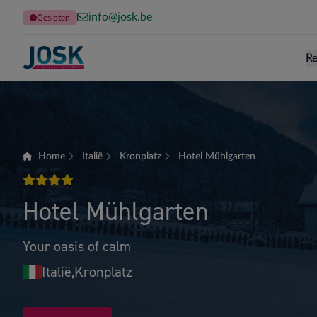
info@josk.be
Gesloten
Re
Terug naar de homepage
Home
Italië
Kronplatz
Hotel Mühlgarten
4 sterren
Hotel Mühlgarten
Your oasis of calm
Italië,
Kronplatz