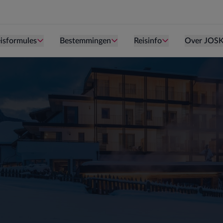
Persoon is te oud kind te zijn.
Persoon is te oud kind te zijn.
Persoon is te ou
isformules
Bestemmingen
Reisinfo
Over JOS