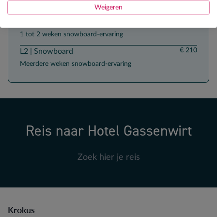
Eerste maal op een board (beginner)
Weigeren
€ 210
L1 | Snowboard
1 tot 2 weken snowboard-ervaring
€ 210
L2 | Snowboard
Meerdere weken snowboard-ervaring
Reis naar Hotel Gassenwirt
Zoek hier je reis
Krokus