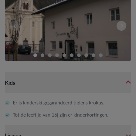
Er zijn momenteel geen kamers beschikbaar voor deze sam
Vergeli
Kids
Er is kinderski gegarandeerd tijdens krokus.
Tot de leeftijd van 16j zijn er kinderkortingen.
Ligging