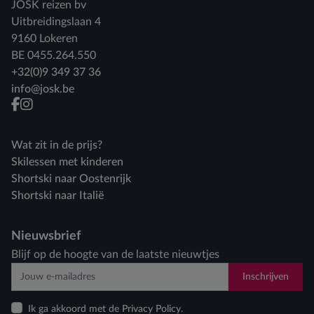
JOSK reizen bv
Uitbreidingslaan 4
9160 Lokeren
BE 0455.264.550
+32(0)9 349 37 36
info@josk.be
facebook
instagram
Wat zit in de prijs?
Skilessen met kinderen
Shortski naar Oostenrijk
Shortski naar Italië
Nieuwsbrief
Blijf op de hoogte van de laatste nieuwtjes
Inschrijven
Ik ga akkoord met de Privacy Policy.