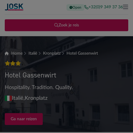
+32(0)9 349 37 36
Open
Terug naar de homepage
Me
Zoek je reis
Home
Italië
Kronplatz
Hotel Gassenwirt
3 sterren
Hotel Gassenwirt
Hospitality. Tradition. Quality.
Italië,
Kronplatz
Ga naar reizen