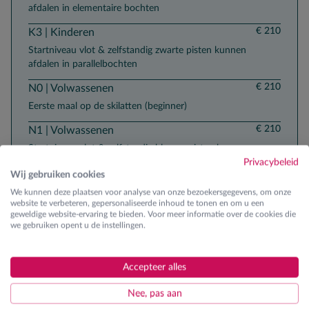
afdalen in elementaire bochten
€ 210
K3 | Kinderen
Startniveau vlot & zelfstandig zwarte pisten kunnen
afdalen in parallelbochten
€ 210
N0 | Volwassenen
Eerste maal op de skilatten (beginner)
€ 210
N1 | Volwassenen
Startniveau vlot & zelfstandig blauwe pisten kunnen
afdalen in ploegbochten
Privacybeleid
Wij gebruiken cookies
€ 210
N2 | Volwassenen
We kunnen deze plaatsen voor analyse van onze bezoekersgegevens, om onze
website te verbeteren, gepersonaliseerde inhoud te tonen en om u een
Startniveau vlot & zelfstandig rode pisten kunnen
geweldige website-ervaring te bieden. Voor meer informatie over de cookies die
afdalen in elementaire bochten
we gebruiken opent u de instellingen.
€ 210
N3 | Volwassenen
Startniveau vlot & zelfstandig zwarte pisten kunnen
Accepteer alles
afdalen in parallelbochten
Nee, pas aan
€ 210
L0 | Snowboard