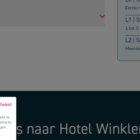
Eerste 
L1 | 
1 tot 2
L2 | 
Meerde
ybeleid
ite te
Reis naar Hotel Winkle
ring te
ngen.