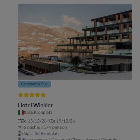
Genietweek 50+
5 sterren
Hotel Winkler
Italië,
Kronplatz
Zo 13/12/26
Za 19/12/26
6 nachten 3/4 pension
Skipas 5d Kronplatz