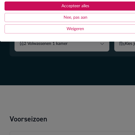
Accepteer alles
Nee, pas aan
Weigeren
Wie gaat mee? (kamersamenstelling)
Hoe wil je 
2
Volwassenen
1
kamer
Kies 
Filter
Voorseizoen