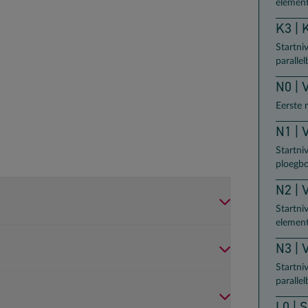
element
K3 | 
Startni
paralle
N0 | 
Eerste 
N1 | 
Startni
ploegb
N2 | 
Startni
element
N3 | 
Startni
paralle
L0 | 