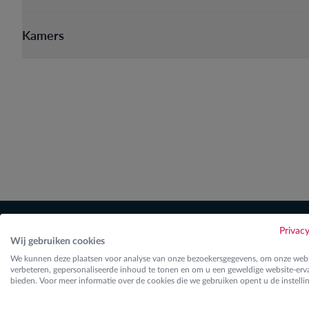
Kamers
Privac
Wij gebruiken cookies
We kunnen deze plaatsen voor analyse van onze bezoekersgegevens, om onze webs
verbeteren, gepersonaliseerde inhoud te tonen en om u een geweldige website-erva
bieden. Voor meer informatie over de cookies die we gebruiken opent u de instelli