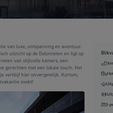
atie van luxe, ontspanning en avontuur.
Blikv
sch uitzicht op de Dolomieten en ligt op
enieten van stijlvolle kamers, een
1km
che gerechten met een lokale touch. Het
 verblijf hier onvergetelijk. Kortom,
Hot
tvakantie zoekt!
Uit
Uit
5-p