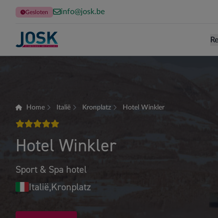
info@josk.be
Gesloten
Re
Terug naar de homepage
Home
Italië
Kronplatz
Hotel Winkler
5 sterren
Hotel Winkler
Sport & Spa hotel
Italië,
Kronplatz