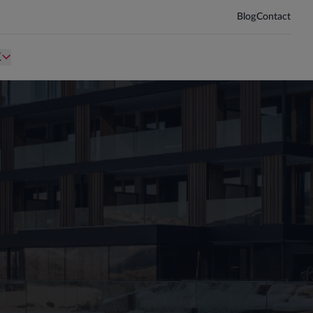
Blog
Contact
d kind te zijn.
Persoon is te oud kind te zijn.
K