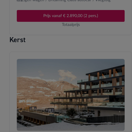
Eigen wagen / Dreaming Class autocar / Vliegtuig
Prijs vanaf € 2.890,00 (2 pers.)
Totaalprijs
Kerst