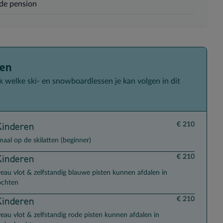
de pension
sen
 transportopties
 welke ski- en snowboardlessen je kan volgen in dit
Kinderen
€ 210
maal op de skilatten (beginner)
Kinderen
€ 210
veau vlot & zelfstandig blauwe pisten kunnen afdalen in
ochten
Kinderen
€ 210
veau vlot & zelfstandig rode pisten kunnen afdalen in