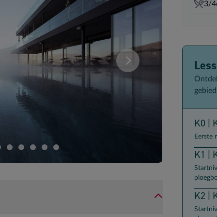
3/4
Les
deze samenstelling. U kan uw kamersamenstelling wijzigen.
Vergelijk de verschillende
Ontdek
gebied
K0 | 
Eerste 
K1 | 
Startni
ploegb
K2 | 
Startni