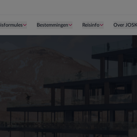
Persoon is te oud kind te zijn.
Persoon is te oud kind te zijn.
Persoon is te ou
isformules
Bestemmingen
Reisinfo
Over JOS