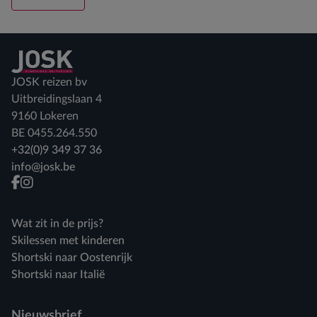
Terug naar home
JOSK reizen bv
Uitbreidingslaan 4
9160 Lokeren
BE 0455.264.550
+32(0)9 349 37 36
info@josk.be
facebook
instagram
Wat zit in de prijs?
Skilessen met kinderen
Shortski naar Oostenrijk
Shortski naar Italië
Nieuwsbrief