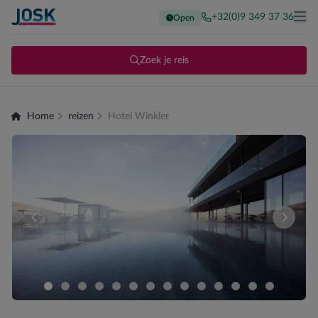
+32(0)9 349 37 36
Open
Terug naar de homepage
Me
Zoek je reis
Home
reizen
Hotel Winkler
Er zijn momenteel geen kamers beschikbaar voor deze sam
Vergeli