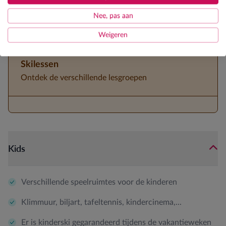
5-persoonskamers aanwezig
Nee, pas aan
3/4de pension
Weigeren
Skilessen
Ontdek de verschillende lesgroepen
Kids
Verschillende speelruimtes voor de kinderen
Klimmuur, biljart, tafeltennis, kindercinema,...
Er is kinderski gegarandeerd tijdens de vakantieweken