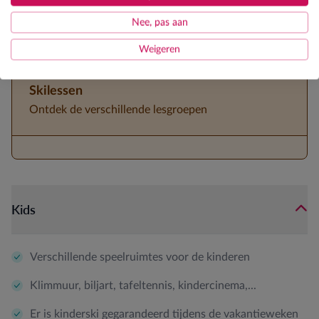
5-persoonskamers aanwezig
Nee, pas aan
3/4de pension
Weigeren
Skilessen
Ontdek de verschillende lesgroepen
Kids
Verschillende speelruimtes voor de kinderen
Klimmuur, biljart, tafeltennis, kindercinema,...
Er is kinderski gegarandeerd tijdens de vakantieweken