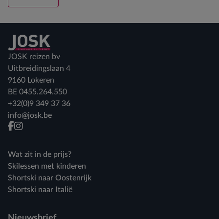
Terug naar home
JOSK reizen bv
Uitbreidingslaan 4
9160 Lokeren
BE 0455.264.550
+32(0)9 349 37 36
info@josk.be
facebook
instagram
Wat zit in de prijs?
Skilessen met kinderen
Shortski naar Oostenrijk
Shortski naar Italië
Nieuwsbrief